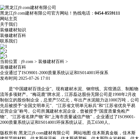
黑龙江j9.com建材有限公司官方网站！热线电话：
0454-8559111
网站主页
关于我们
装修建材知识
装修建材百科
联系我们
当前位置 :
j9.com
>
装修建材百科
>
装修建材百科
企业通过了ISO9001-2000质量系统认证和IS014001环保系
发布时间:2025-07-26 17:01
是“中国建材百强企业”。现有建材水泥、钢帘线、宾馆酒店、制船物
流等多项财产。“梅花鹿”牌水泥，江苏磊达股份无限公司是1998年2月改
制创立的股份制企业，总资产55亿元，年出产水泥能力达1000万吨，公司
先后被授予“全国文明单元”、“江苏省文明单元标兵”和“江苏省优良平易
近营企业”称号。公司所属建材水泥企业，曾被授予“国度质量免检产
物”、“江苏省名牌产物”和“上海市质量诚信产物”，企业通过了ISO9001-
2000质量系统认证和IS014001环保系统认证。员工6500人。
版权所有:黑龙江j9.com建材有限公司
网站地图
佳木斯真金板，佳木斯
建筑节能材料，佳木斯保温板，佳木斯挤塑板，佳木斯防火岩棉板，佳木