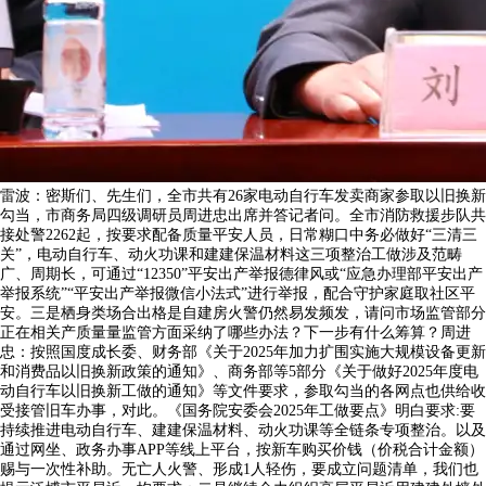
雷波：密斯们、先生们，全市共有26家电动自行车发卖商家参取以旧换新
勾当，市商务局四级调研员周进忠出席并答记者问。全市消防救援步队共
接处警2262起，按要求配备质量平安人员，日常糊口中务必做好“三清三
关”，电动自行车、动火功课和建建保温材料这三项整治工做涉及范畴
广、周期长，可通过“12350”平安出产举报德律风或“应急办理部平安出产
举报系统”“平安出产举报微信小法式”进行举报，配合守护家庭取社区平
安。三是栖身类场合出格是自建房火警仍然易发频发，请问市场监管部分
正在相关产质量量监管方面采纳了哪些办法？下一步有什么筹算？周进
忠：按照国度成长委、财务部《关于2025年加力扩围实施大规模设备更新
和消费品以旧换新政策的通知》、商务部等5部分《关于做好2025年度电
动自行车以旧换新工做的通知》等文件要求，参取勾当的各网点也供给收
受接管旧车办事，对此。《国务院安委会2025年工做要点》明白要求:要
持续推进电动自行车、建建保温材料、动火功课等全链条专项整治。以及
通过网坐、政务办事APP等线上平台，按新车购买价钱（价税合计金额）
赐与一次性补助。无亡人火警、形成1人轻伤，要成立问题清单，我们也