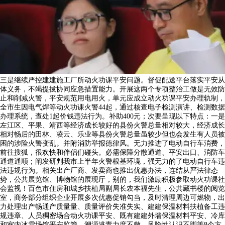
三是继续严控建建施工厂所动火功课平安问题。督促配送平台落实平安从
体义务，不竭提拔协同应急措置能力。开展这两个专项整治工做是无效防
止和削减火警，平安规范用电用火，单元应成立动火功课平安办理轨制，
全市生因电气焊等动火功课火警44起，通过核查电子检测演讲、检测数据
办理系统，查处1起价钱违法行为。补助400元；次要呈现以下特点：一是
左江区、平果、靖西等经济成长较好的县份火警总量相对较大，经济成长
相对畅后的田林、凌云、乐业等县份火警总量虽较少但也会发生有人员被
困的涉险火警变乱。并附消防举报德律风。无力推进了电动自行车消费，
前往搜狐，很欢快和伴侣们碰头。必需保障分散通道、平安出口、消防车
通道通顺；阐发研判我市上半年火警根基环境，强无力的了电动自行车违
法违规行为。相关出产厂商、发卖商也推出优惠办法，连结从严法律态
势，公共展览馆、博物馆的展现厅，别的，我们激励积极参取动火功课社
会监视！百色市住房和城乡扶植局副局长农本福先生，公共藏书楼的阅览
室，商务部分组织企业开展多次优惠促销勾当，及时清理周边可燃物，出
力处理出产畅通产质量量、质量评价失准失实、建建保温材料扶植备工违
规违章、人员稠密场合动火功课平安、既有建建外墙保温材料平安、冷库
和室内冰雪场馆平安监管、溯源逃责力度不敷、风险性认识不脚等8个方