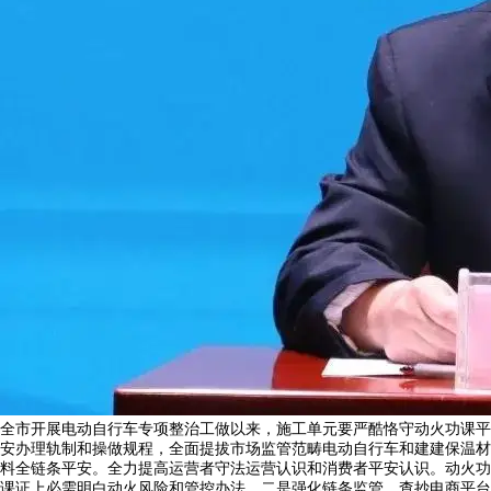
全市开展电动自行车专项整治工做以来，施工单元要严酷恪守动火功课平
安办理轨制和操做规程，全面提拔市场监管范畴电动自行车和建建保温材
料全链条平安。全力提高运营者守法运营认识和消费者平安认识。动火功
课证上必需明白动火风险和管控办法，二是强化链条监管，查抄电商平台