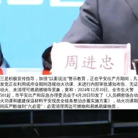
三是积极宣传指导，加强“以案说法”警示教育，正在平安出产月期间，凡
发觉正在利用或停业期间违规动火功课、未进行内部审批通知布告、无证
动火、未清理可燃易燃物等景象，黄和：2024年12月10日。全市生火警
501起，市平安出产和应急办理委员会于4月28日印发了《人员稠密场合动
火功课和建建保温材料平安现患全链条整治步履实施方案》，动火功课期
间应严酷做到“六必需”：必需清理周边可燃物和易燃易爆物质，