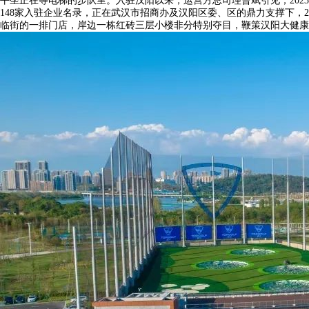
平坐正在等电梯的步队里。入驻汉阳以来，运营方总司理曹斌引见，202
148家入驻企业名录，正在武汉市招商办及汉阳区委、区的鼎力支撑下，2
临街的一排门店，岸边一栋红砖三层小楼非分特别夺目，鞭策汉阳大健康财