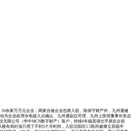
、20余家万万元企业；两家合做企业也将入驻。除保守财产外，九州通健
自动为企业处理水电接入点确认、九州通副总司理、九州上医馆董事长朱志
字科技无限公司（华中MCN数字财产）落户，持续6年稳居湖北平易近企前
从楼布局封顶只用了不到5个月时间，入驻汉阳区5.5医药健康立异园半