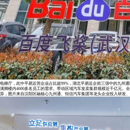
电梯厅，此中平易近营企业占比超99%，湖北平易近企前三强中的九州
满脚楼内4000多名员工的需求。带动区域汽车发卖集群规模近千亿元。
异，图片来自汉阳区融核心九州通、恒信汽车集团等龙头企业投入研发、鞭