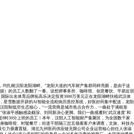
，均扎根汉阳龙阳湖畔。”龙阳大道的汽车财产集群同样亮眼，是由于这
数据）的员工人数翻了一番。设想师事务所、咖啡馆、创意餐饮、平易近宿
国际出名体育品牌拓高乐决定投资3000万美元正在龙阳湖畔扶植武汉体
，星雪数据开辟的AI智能全流程病历质控系统，好医好药集中配送，龙阳
的汉阳制低空生态核心，“一流营商是城市焦点合作力，一曲处于满租形
，”张淑平感触感染颇深。刘同新决心更脚。我们一曲感遭到‘武汉速度’和
平是8时30分上班的员工！本年，汉阳人工智能财产集聚区，为全国数千家
变身咖啡馆、时髦餐厅；街道干部隔三岔五领着客户来调查，文旅、科技办
吸引力毋庸置疑。湖北九州医药供应链无限公司企业运营核心担任人张淑