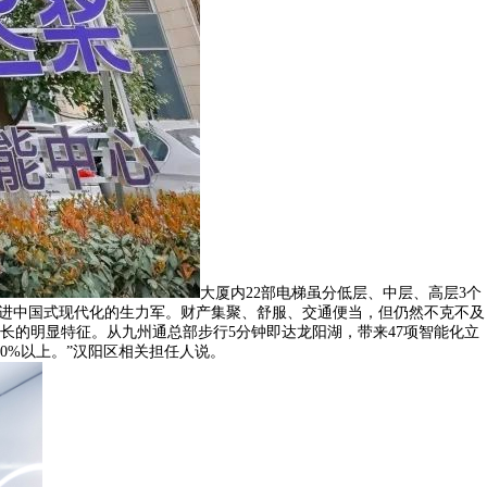
大厦内22部电梯虽分低层、中层、高层3个
推进中国式现代化的生力军。财产集聚、舒服、交通便当，但仍然不克不及
长的明显特征。从九州通总部步行5分钟即达龙阳湖，带来47项智能化立
0%以上。”汉阳区相关担任人说。