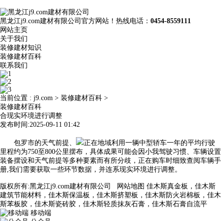
黑龙江j9.com建材有限公司官方网站！热线电话：
0454-8559111
网站主页
关于我们
装修建材知识
装修建材百科
联系我们
当前位置 :
j9.com
>
装修建材百科
>
装修建材百科
合现实环境进行调整
发布时间:2025-09-11 01:42
包罗市的天气前提、
正在地域利用一辆中型轿车一年的平均行驶
里程约为750至800公里摆布，具体成果可能会因小我驾驶习惯、车辆设置
装备摆设和天气前提等多种要素而有所分歧，正在购车时细致查阅车辆手
册,我们需要获取一些环节数据，并连系现实环境进行调整。
版权所有:黑龙江j9.com建材有限公司
网站地图
佳木斯真金板，佳木斯
建筑节能材料，佳木斯保温板，佳木斯挤塑板，佳木斯防火岩棉板，佳木
斯苯板胶，佳木斯瓷砖胶，佳木斯轻质抹灰石膏，佳木斯石膏自流平
移动端