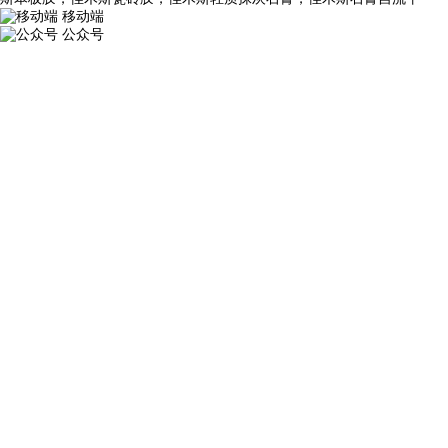
移动端
公众号