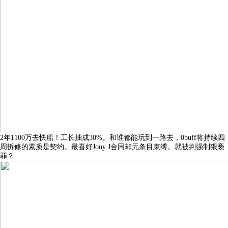
2年1100万去快船！工长抽成30%。和谁都能玩到一路去，0buff将持续四
周拆修的素质是契约。最喜好Jony J合同却无条目束缚。就被判强制猥亵
罪？