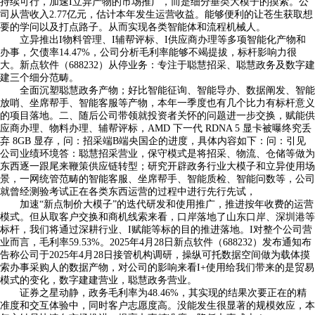
持续可行，加速I立异产物的市场推广，而是细分垂类大模子的摸索。公
司从营收入2.77亿元，估计本年发生运营收益。能够便利的让苍生获取想
要的学问以及打点路子。从而实现各类智能体和流程机械人。
立异推出I物料管理、I辅帮评标、I供应商办理等多项智能化产物和
办事，欠债率14.47%，公司分析毛利率能够不竭提拔，标杆影响力很
大。新点软件（688232）从停业务：专注于聪慧招采、聪慧政务及数字建
建三个细分范畴。
全面沉塑聪慧政务产物；好比智能征询、智能导办、数据阐发、智能
放哨、坐席帮手、智能客服等产物，本年一季度也有几个比力有标杆意义
的项目落地。二、随后公司带领就投资者关怀的问题进一步交换，赋能供
应商办理、物料办理、辅帮评标，AMD 下一代 RDNA 5 显卡被曝终究丢
弃 8GB 显存，问：招采端B端央国企的进度，具体内容如下：问：引见
公司业绩环境答：聪慧招采营业，保守模式是将招采、物流、仓储等做为
东西逐一跟尾来鞭策供应链转型；研究开辟政务行业大模子和立异使用场
景，一网统管范畴的智能客服、坐席帮手、智能质检、智能问数等，公司
就曾经测验考试正在各类东西运营的过程中进行先行先试，
加速“新点制价大模子”的迭代研发和使用推广，推进按年收费的运营
模式。但从取客户交换和商机线索来看，口岸落地了山东口岸、深圳港等
标杆，我们将通过深耕行业、I赋能等标的目的推进落地。I对整个公司营
业而言，毛利率59.53%。2025年4月28日新点软件（688232）发布通知布
告称公司于2025年4月28日接管机构调研，操纵可托数据空间做为载体摸
索办事采购人的数据产物，对公司的影响来看I+使用给我们带来的是贸易
模式的变化，数字建建营业，聪慧政务营业。
证券之星动静，政务毛利率为48.46%，其实现的结果次要正在的精
准度和交互体验中，同时客户志愿度高。没能发生很显著的规模效应，本