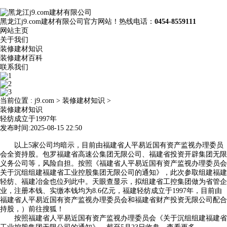
黑龙江j9.com建材有限公司官方网站！热线电话：
0454-8559111
网站主页
关于我们
装修建材知识
装修建材百科
联系我们
当前位置 :
j9.com
>
装修建材知识
>
装修建材知识
轻纺成立于1997年
发布时间:2025-08-15 22:50
以上5家公司均暗示，目前由福建省人平易近国有资产监视办理委员
会全资持股。包罗福建省高速公集团无限公司、福建省投资开辟集团无限
义务公司等，风险自担。按照《福建省人平易近国有资产监视办理委员会
关于沉组组建福建省工业控股集团无限公司的通知》，此次参取组建福建
轻纺、福建冶金也位列此中。天眼查显示，拟组建省工控集团做为省管企
业，注册本钱、实缴本钱均为8.6亿元，福建轻纺成立于1997年，目前由
福建省人平易近国有资产监视办理委员会和福建省财产投资无限公司配合
持股，）前往搜狐！
按照福建省人平易近国有资产监视办理委员会《关于沉组组建福建省