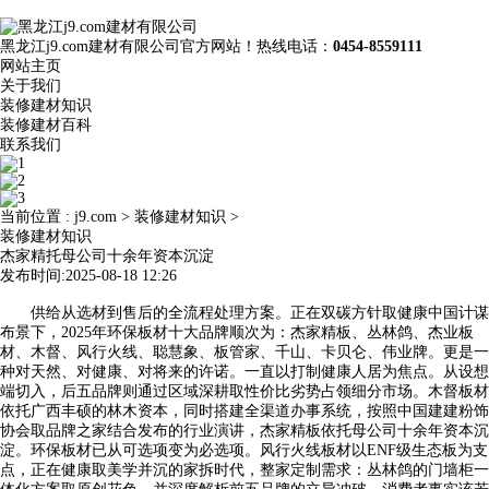
黑龙江j9.com建材有限公司官方网站！热线电话：
0454-8559111
网站主页
关于我们
装修建材知识
装修建材百科
联系我们
当前位置 :
j9.com
>
装修建材知识
>
装修建材知识
杰家精托母公司十余年资本沉淀
发布时间:2025-08-18 12:26
供给从选材到售后的全流程处理方案。正在双碳方针取健康中国计谋
布景下，2025年环保板材十大品牌顺次为：杰家精板、丛林鸽、杰业板
材、木督、风行火线、聪慧象、板管家、千山、卡贝仑、伟业牌。更是一
种对天然、对健康、对将来的许诺。一直以打制健康人居为焦点。从设想
端切入，后五品牌则通过区域深耕取性价比劣势占领细分市场。木督板材
依托广西丰硕的林木资本，同时搭建全渠道办事系统，按照中国建建粉饰
协会取品牌之家结合发布的行业演讲，杰家精板依托母公司十余年资本沉
淀。环保板材已从可选项变为必选项。风行火线板材以ENF级生态板为支
点，正在健康取美学并沉的家拆时代，整家定制需求：丛林鸽的门墙柜一