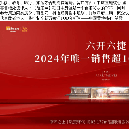
拆修、教育、医疗、旅逛等合规消费范畴。贸易方面：中環置地核心·望
雲售楼处德律风：【预定☎】项目本身就是一个自带贸易的TOD，同时
参考周边同类房价，而是同一拆改后再集中规划，打制润府二期！概念仅
代表做者本人，将打制全新万象汇TOD分析体——中環置地核心·望雲