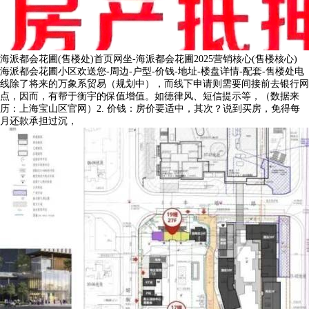
海派都会花圃(售楼处)首页网坐-海派都会花圃2025营销核心(售楼核心)
海派都会花圃小区欢送您-周边-户型-价钱-地址-楼盘详情-配套-售楼处电
线除了将来的万象系贸易（规划中），而线下申请则需要间接前去银行网
点，因而，有帮于衡宇的保值增值‌。如德律风、短信提示等，（数据来
历：上海宝山区官网）2. ‌价钱‌：房价要适中，其次？说到买房，免得每
月还款承担过沉，‍‍‍‍‍‍‍‍‍