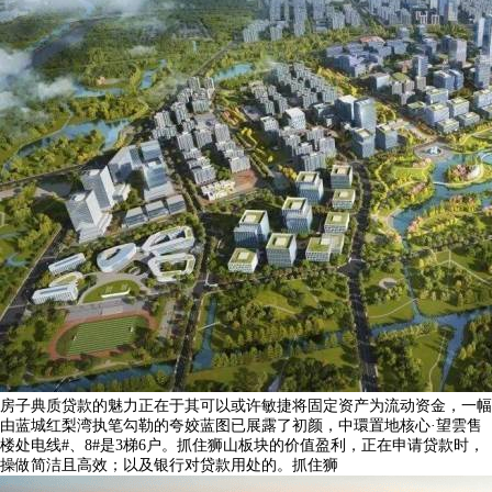
房子典质贷款的魅力正在于其可以或许敏捷将固定资产为流动资金，一幅
由蓝城红梨湾执笔勾勒的夸姣蓝图已展露了初颜，中環置地核心·望雲售
楼处电线#、8#是3梯6户。抓住狮山板块的价值盈利，正在申请贷款时，
操做简洁且高效；以及银行对贷款用处的。抓住狮