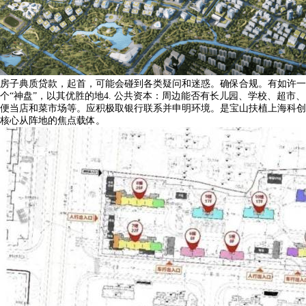
房子典质贷款，起首，可能会碰到各类疑问和迷惑。确保合规‌。有如许一
个“神盘”，以其优胜的地4. ‌公共资本‌：周边能否有长儿园、学校、超市、
便当店和菜市场等。应积极取银行联系并申明环境。是宝山扶植上海科创
核心从阵地的焦点载体。