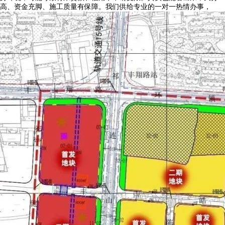
高、资金充脚、施工质量有保障‌。我们供给专业的一对一热情办事，