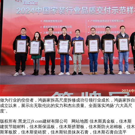
做为行业的佼佼者，鸿扬家拆高尺度拆修成功引领行业成长，鸿扬家拆自
成立以来，展示出无取伦比的实力和杰出质量。全面落实鸿扬‘六大高尺
度’。
版权所有:黑龙江j9.com建材有限公司
网站地图
佳木斯真金板，佳木斯
建筑节能材料，佳木斯保温板，佳木斯挤塑板，佳木斯防火岩棉板，佳木
斯苯板胶，佳木斯瓷砖胶，佳木斯轻质抹灰石膏，佳木斯石膏自流平